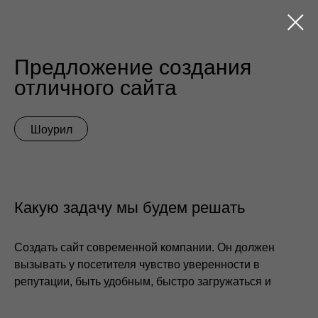
Предложение создания
отличного сайта
Шоурил
Какую задачу мы будем решать
Создать сайт современной компании. Он должен
вызывать у посетителя чувство уверенности в
репутации, быть удобным, быстро загружаться и
иметь возможность легкого управления
Bitrix — CMS с интуитивно понятным
интерфейсом. Пользователи могут внедрять
собственный код, что позволяет углубить
и расширить стандартные решения. Сервис