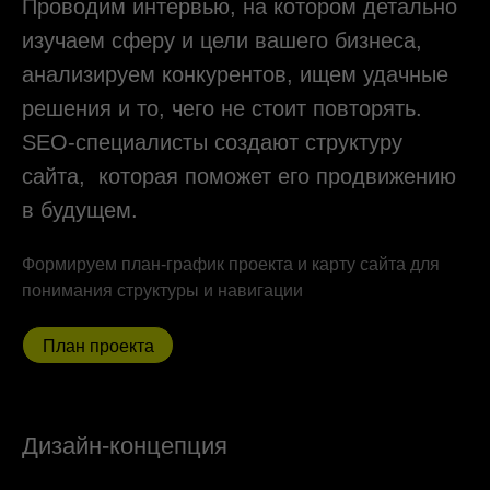
под разные устройства. Прописываем
спецификации для разработчиков,
указываем все анимации и их параметры.
Собираем UI-кит для дальнейшего
масштабирования и единообразия дизайна
проекта.
Пример дизайна
Реализация
Работаем на двух популярных CMS. Яркие
проекты с удобным самостоятельным
управлением мы разрабатываем на Tilda.
Можем реализовать на этой платформе то,
что не все умеют. На CMS Bitrix
мы создаем многостраничные сайты
с автоматизированными решениями,