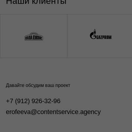
newbusiness@19agency84.ru
г. Тюмень, ул. Циолковского, 9
Карьера
Блог
Контакты
Карта сайта
© 2026, Content Service
Политика конфиденциальности