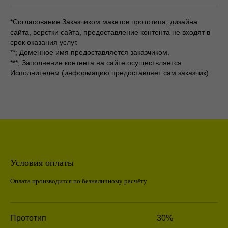
Формируем план-график проекта и карту сайта для
*Согласование Заказчиком макетов прототипа, дизайна
понимания структуры и навигации
сайта, верстки сайта, предоставление контента не входят в
срок оказания услуг.
План проекта
**; Доменное имя предоставляется заказчиком.
***; Заполнение контента на сайте осуществляется
Исполнителем (информацию предоставляет сам заказчик)
Дизайн-концепция
Формируем концепцию сайта, подбираем
типографику и tone-of-voice, которые
отражают характер и потребности
компании. Создаем прототип сайта без
дизайна, чтобы спроектировать
Условия оплаты
взаимодействие на сайте и
Оплата производится по безналичному расчёту
визуализировать путь клиента.
Пример прототипа
Прототип
30%