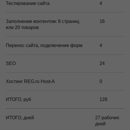
Тестирование сайта
4
Заполнение контентом: 8 страниц
16
или 20 товаров
Перенос сайта, подключение форм
4
Этапы работ
SEO
24
Анализ и проектирование
Хостинг REG.ru Host-A
0
Проводим интервью, на котором детально
изучаем сферу и цели вашего бизнеса,
ИТОГО, руб
128
анализируем конкурентов, ищем удачные
решения и то, чего не стоит повторять.
SEO-специалисты создают структуру
ИТОГО, дней
27 рабочих
сайта, которая поможет его продвижению
дней
в будущем.