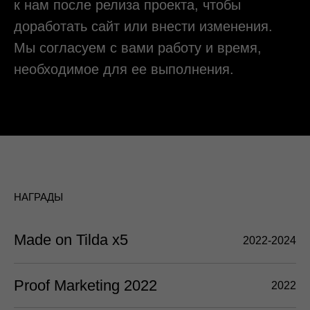
Давайте обсудим ваш проект
+7 (912) 926-32-96
erofeeva@contentservice.agency
Ксения Ерофеева
Менеджер по работе с лучшими заказчиками
Telegram
WhatsApp