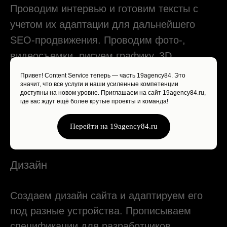
Поддержка
После релиза проекта поддерживаем
с вами связь, анализируем статистику
Привет! Content Service теперь — часть 19agency84. Это
и при необходимости вносим
значит, что все услуги и наши усиленные компетенции
доступны на новом уровне. Приглашаем на сайт 19agency84.ru,
корректировки. Вы можете обратиться
где вас ждут ещё более крутые проекты и команда!
к нам после релиза проекта, чтобы
доработать сайт или внести изменения.
Перейти на 19agency84.ru
Мы согласуем с вами работу и время,
необходимое для ее выполнения.
НАГРАДЫ