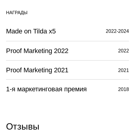
Давайте обсудим ваш проект
+7 (905) 821-46-18
mail@contentservice.agency
Максим Чернятьев
Менеджер по работе с лучшими заказчиками
Вконтакте
Telegram
WhatsApp