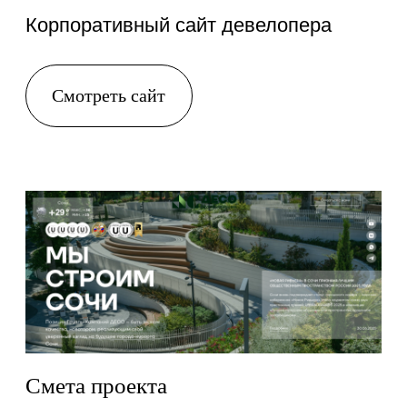
контентом
Перенос сайта,
1
1 600
подключение
форм
SEO
12
12 000
Хостинг Тильда
0
6 000
ИТОГО, руб
109
173 200
ИТОГО, дней
20 рабочих дней
*Согласование Заказчиком макетов
прототипа, дизайна сайта, верстки сайта,
предоставление контента не входят в срок
оказания услуг.