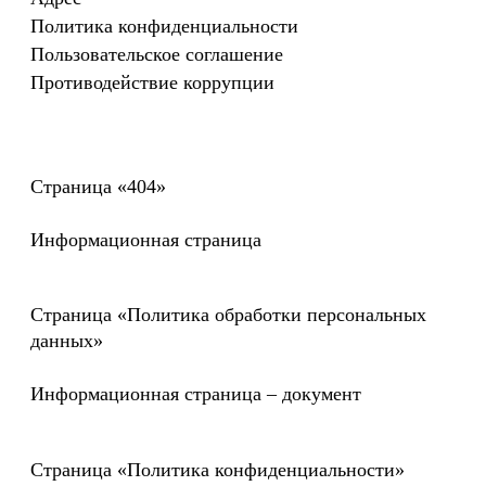
Дизайн-концепция
Формируем концепцию сайта, подбираем
типографику и tone-of-voice, которые
отражают характер и потребности
компании. Создаем прототип сайта без
дизайна, чтобы спроектировать
взаимодействие на сайте и
визуализировать путь клиента.
Пример прототипа
Создание контента
Берем на себя один из самых сложных