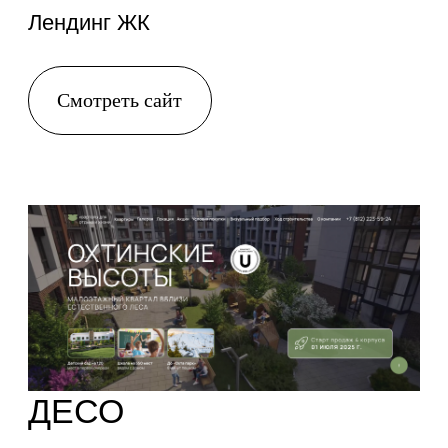
Смета проекта
Услуга
Часы
Стоимость
Прототип и
48
76 800
дизайн сайта
Верстка сайта
40
64 000
Тестирование
4
6 400
сайта
Заполнение
4
6 400