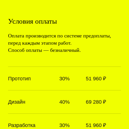
Реквизиты юридического лица
Контактный номер телефона
Email
Мессенджеры
Заявочная форма «Связаться со мной»
Список разделов сайта
Адрес
Политика конфиденциальности
Пользовательское соглашение
Противодействие коррупции
Страница «404»
Информационная страница
Страница «Политика обработки персональных
данных»
Информационная страница – документ
Страница «Политика конфиденциальности»