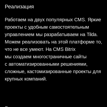
Читать ещё
У вас дорого!
Вадим Толчеев
Директор по информационной политике
ГК «ЭНКО»