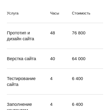
* Доменное имя предоставляется заказчиком.
** Заполнение контента на сайте
осуществляется нами, при этом информацию
предоставляет сам заказчик.
Условия оплаты
Оплата производится по системе предоплаты,
перед каждым этапом работ.
Способ оплаты — безналичный.
Прототип
30%
51 960 ₽
Дизайн
40%
69 280 ₽