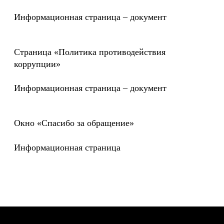
этапов – подготовку контента для сайта.
Проводим интервью и готовим тексты с
учетом их адаптации для дальнейшего
SEO-продвижения. Проводим фото-,
видеосъемки, рисуем графику, 3D.
Наполняем сайт текстом, картинками, видео и
анимированными элементами
Примеры работ
Дизайн
Создаем дизайн сайта и адаптируем его
под разные устройства. Прописываем
спецификации для разработчиков,
указываем все анимации и их параметры.
Собираем UI-кит для дальнейшего