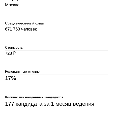
География
РФ