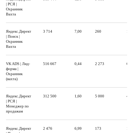
| РСЯ |
Охранник
Вахта
Яндекс.Директ
3 714
7,00
260
13 
| Поиск |
Охранник
Вахта
VK ADS | Лид-
516 667
0,44
2 273
62 
форма |
Охранник
(вахта)
Яндекс.Директ
312 500
1,60
5 000
45 
| РСЯ |
Менеджер по
продажам
Почему это сработает?
Яндекс.Директ
2 476
6,99
173
13 