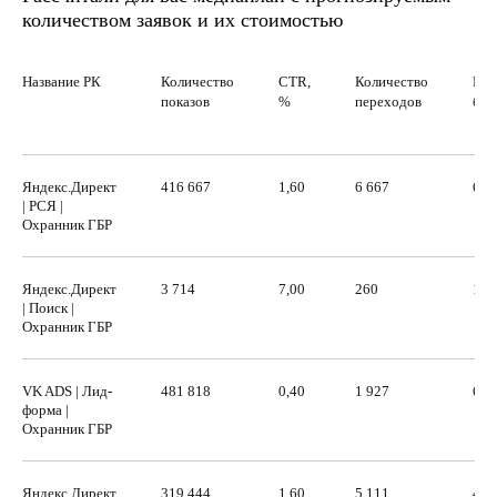
количеством заявок и их стоимостью
Название РК
Количество
CTR,
Количество
Рек
показов
%
переходов
бюд
Яндекс.Директ
416 667
1,60
6 667
60 
| РСЯ |
Охранник ГБР
Яндекс.Директ
3 714
7,00
260
13 
| Поиск |
Охранник ГБР
VK ADS | Лид-
481 818
0,40
1 927
63 
форма |
Охранник ГБР
Яндекс.Директ
319 444
1,60
5 111
46 