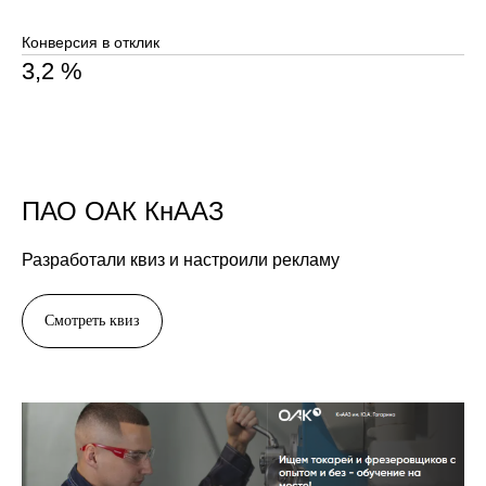
Среднемесячный охват
1 991 685 человек
Стоимость
590 ₽
ПАО ОАК КнААЗ
Релевантные отклики
2%
Разработали квиз и настроили рекламу
Количество найденных кандидатов
Смотреть квиз
386 кандидата за 1 месяц ведения
Конверсия в отклик
3,3 %