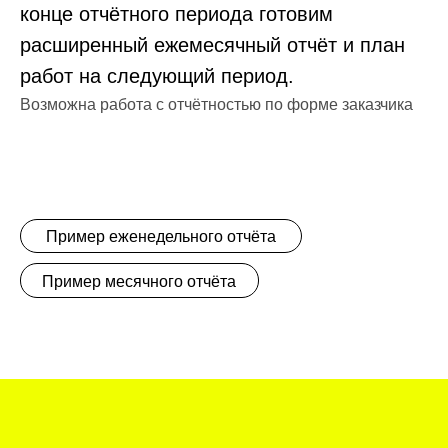
Наши клиенты
Давайте обсудим ваш проект
+7 (912) 926-32-96
erofeeva@contentservice.agency
Ксения Ерофеева