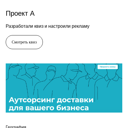
География
Москва
Проект А
Среднемесячный охват
Разработали квиз и настроили рекламу
671 763 человек
Смотреть квиз
Стоимость
728 ₽
Релевантные отклики
17%
Количество найденных кандидатов
177 кандидата за 1 месяц ведения
Конверсия в отклик
3,2 %