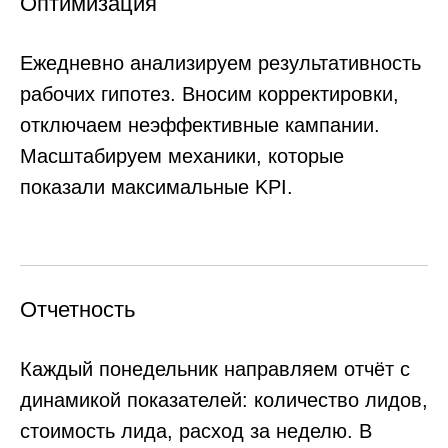
ЧТО ДУМАЮТ КЛИЕНТЫ О НАС
Ребята из Content Service предложили
нам совершенно новую концепцию
по поиску персонала. Совместно мы
создали welcome page с описанием
всех преимуществ работы в нашей
компании. Такой подход дал свой
результат...
Читать ещё
Вадим Толчеев
Директор по информационной политике
ГК «ЭНКО»