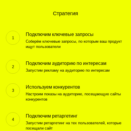
Бриф
Стратегия
Все начинается с хорошо заполненного
брифа. Анализ предоставленной
информации и исторических данных
Подключим ключевые запросы
помогает нам определить максимально
Соберём ключевые запросы, по которым ваш продукт
эффективный путь достижения результата.
ищут пользователи
Подключим аудиторию по интересам
Бриф контекст
Бриф таргет
Запустим рекламу на аудиторию по интересам
Используем конкурентов
План работ
Настроим показы на аудиторию, посещающую сайты
конкурентов
Подготовим для вас подробный план
работ с рекламными каналами,
Подключим ретаргетинг
механиками и инструментами, которые
Запустим ретаргетинг на тех пользователей, которые
приведут к желаемому результату.
посещали сайт