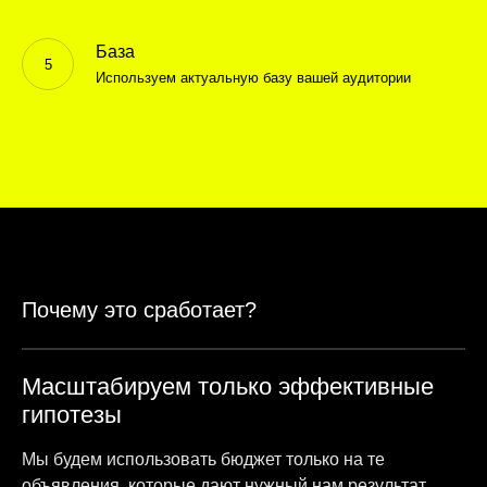
База
Используем актуальную базу вашей аудитории
Креативы
Создадим тексты, макеты статических
и динамических объявлений и отправим
вам на согласование.
Аналитика
Соберём семантику и настроим систему
аналитики (метрика, пиксель, call tracking),
проверим работу форм обратной связи и
интеграцию с CRM.