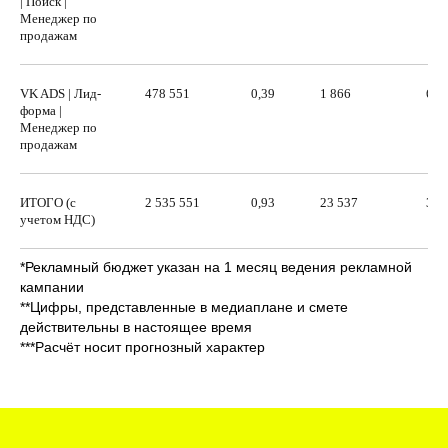
| Поиск |
Менеджер по
продажам
Масштабируем только эффективные
гипотезы
Мы будем использовать бюджет только на те
VK ADS | Лид-
478 551
0,39
1 866
66 
форма |
объявления, которые дают нужный нам результат
Менеджер по
продажам
Ежедневно отслеживаем работу
рекламной кампании
ИТОГО (с
2 535 551
0,93
23 537
381
Работаем в тесной связке с вашим отделом продаж,
учетом НДС)
ежедневно мониторим поток заявок
*Рекламный бюджет указан на 1 месяц ведения рекламной
кампании
**Цифры, представленные в медиаплане и смете
действительны в настоящее время
***Расчёт носит прогнозный характер
Этапы работ