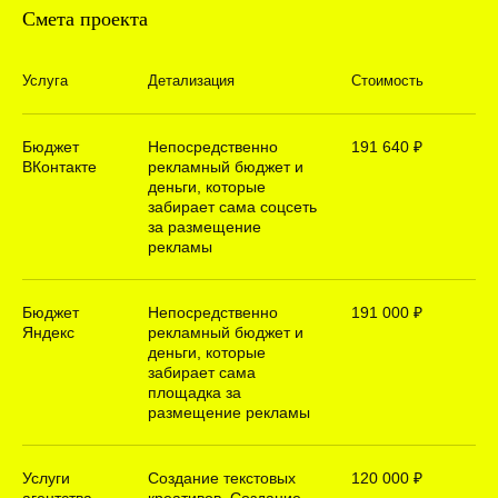
Менеджер по работе с лучшими заказчиками
Смета проекта
Услуга
Детализация
Стоимость
Telegram
WhatsApp
Бюджет
Непосредственно
191 640 ₽
ВКонтакте
рекламный бюджет и
деньги, которые
забирает сама соцсеть
за размещение
рекламы
Бюджет
Непосредственно
191 000 ₽
Яндекс
рекламный бюджет и
деньги, которые
забирает сама
площадка за
размещение рекламы
Услуги
Создание текстовых
120 000 ₽
агентства
креативов. Создание